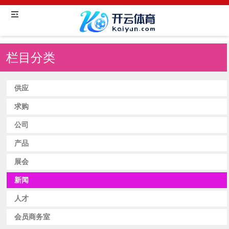
栏目分类
供应
求购
公司
产品
展会
新闻
人才
会员商务室