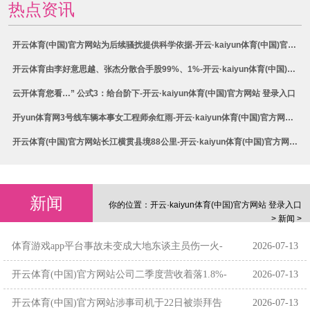
热点资讯
开云体育(中国)官方网站为后续骚扰提供科学依据-开云·kaiyun体育(中国)官方网站 登录入口
开云体育由李好意思越、张杰分散合手股99%、1%-开云·kaiyun体育(中国)官方网站 登录入口
云开体育您看…” 公式3：给台阶下-开云·kaiyun体育(中国)官方网站 登录入口
开yun体育网3号线车辆本事女工程师余红雨-开云·kaiyun体育(中国)官方网站 登录入口
开云体育(中国)官方网站长江横贯县境88公里-开云·kaiyun体育(中国)官方网站 登录入口
新闻
你的位置：
开云·kaiyun体育(中国)官方网站 登录入口
>
新闻
>
体育游戏app平台事故未变成大地东谈主员伤一火-
2026-07-13
开云·kaiyun体育(中国)官方网站 登录入口
开云体育(中国)官方网站公司二季度营收着落1.8%-
2026-07-13
开云·kaiyun体育(中国)官方网站 登录入口
开云体育(中国)官方网站涉事司机于22日被崇拜告
2026-07-13