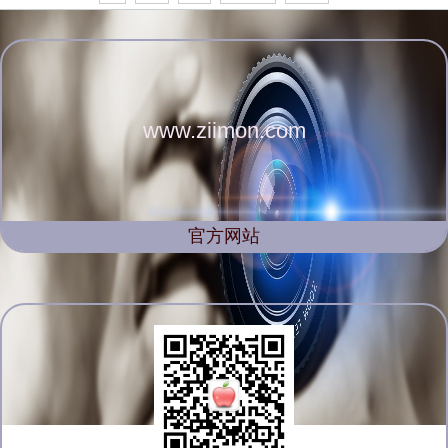
www.ziimon.com
官方网站