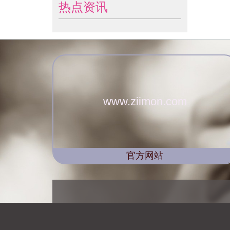
热点资讯
www.ziimon.com
官方网站