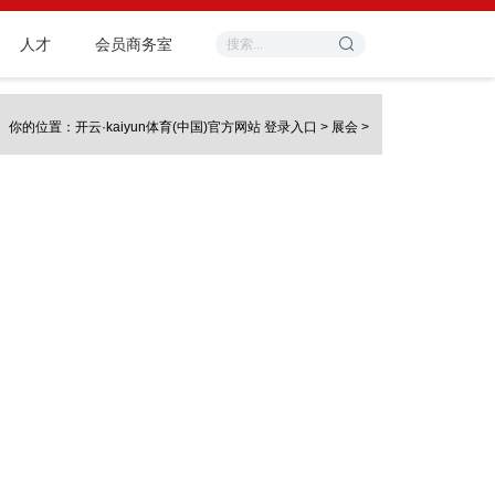
人才
会员商务室
你的位置：
开云·kaiyun体育(中国)官方网站 登录入口
>
展会
>