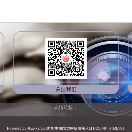
关注我们
友情链接：
Powered by
开云·kaiyun体育(中国)官方网站 登录入口
RSS地图
HTML地图