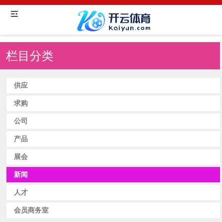
栏目分类
供应
求购
公司
产品
展会
新闻
人才
会员商务室