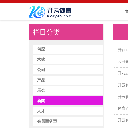
栏目分类
供应
开yu
入口
求购
云开体
公司
开yu
产品
口
开云体
展会
开云体
新闻
体育游
人才
登录
开云体
会员商务室