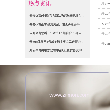
热点资讯
开yu
(中国
开云体
开云体育(中国)官方网站为后续骚扰提供科学依据-开云·kaiyun体育(中国)官方网站 登录入口
登录
云开体
开云体育由李好意思越、张杰分散合手股99%、1%-开云·kaiyun体育(中国)官方网站 登录入口
云开体育您看…” 公式3：给台阶下-开云·kaiyun体育(中国)官方网站 登录入口
开云体
口
开yun体育网3号线车辆本事女工程师余红雨-开云·kaiyun体育(中国)官方网站 登录入口
开yu
开云体育(中国)官方网站长江横贯县境88公里-开云·kaiyun体育(中国)官方网站 登录入口
www.ziimon.com