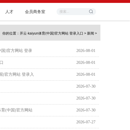
人才
会员商务室
你的位置：
开云·kaiyun体育(中国)官方网站 登录入口
>
新闻
>
(中国)官方网站 登录
2026-08-01
入口
2026-08-01
中国)官方网站 登录入
2026-08-01
2026-07-30
2026-07-30
体育(中国)官方网站
2026-07-30
2026-07-27