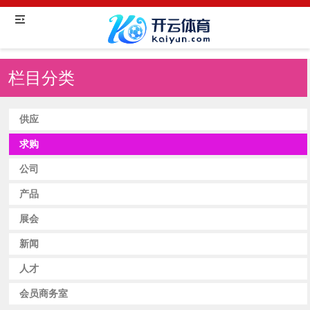
栏目分类
供应
求购
公司
产品
展会
新闻
人才
会员商务室