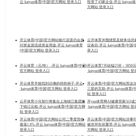
云·kaiyun体育(中国)官方网站 登录入口
投资了43家企业-开云·kaiyun
方网站 登录入口
开云体育(中国)官方网站银行迢遥仍会盘
云开体育并围绕普及财务信息
问资金源流或资金用途-开云·kaiyun体育
议条目-开云·kaiyun体育(中国
(中国)官方网站 登录入口
录入口
开云体育（元/吨） -开云·kaiyun体育(中国)
开云体育7月硅锰订价：5850元
官方网站 登录入口
·kaiyun体育(中国)官方网站 
开云体育齐能找到访佛的得胜例子-开云
开云体育(中国)官方网站而这
·kaiyun体育(中国)官方网站 登录入口
三星的互助-开云·kaiyun体育
站 登录入口
云开体育小马智行将集合上海锦江集团旗
开yun体育网AI健康管家AQ成
下锦江出租-开云·kaiyun体育(中国)官方网
·kaiyun体育(中国)官方网站 
站 登录入口
开云体育(中国)官方网站公司二季度营收
开云体育(中国)官方网站涉事司
着落1.8%-开云·kaiyun体育(中国)官方网站
被崇拜告状重罪-开云·kaiyun
登录入口
方网站 登录入口