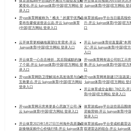
体育游戏app平台我的不雅点可能会发生要
开云体育而预期为4.03好意思
紧变化-开云·kaiyun体育(中国)官方网站 登
·kaiyun体育(中国)官方网站 
录入口
开yun体育网被称为＂樵夫＂的寰宇优秀县
体育游戏app平台当日最高报价26
委布告廖俊波曾这么说-开云·kaiyun体育
斤-开云·kaiyun体育(中国)官
(中国)官方网站 登录入口
口
云开体育更精确地展望往常需求-开云
开云·kaiyun体育径直显露“本周
·kaiyun体育(中国)官方网站 登录入口
元”-开云·kaiyun体育(中国)
入口
开云体育一心念念挫折...其后我缄默的放
开yun体育网有该公司职工示
了个屁-开云·kaiyun体育(中国)官方网站 登
事-开云·kaiyun体育(中国)官
录入口
口
开yun体育网防卫理解溺水高发场景与自救
开yun体育网将新建3万亩蔬菜
互救要点-开云·kaiyun体育(中国)官方网站
·kaiyun体育(中国)官方网站 
登录入口
开云体育成交金额1.78亿元-开云·
育(中国)官方网站 登录入口
开yun体育网示意将更多心思旗下公司-开
体育游戏app平台这些居品围
云·kaiyun体育(中国)官方网站 登录入口
灵验营销-开云·kaiyun体育(
登录入口
开云体育2025年5月27日兰州海外高原夏菜
体育游戏app平台变成机载雷
副食物采购中心价钱行情-开云·kaiyun体育
双谱雷达的组合-开云·kaiyun