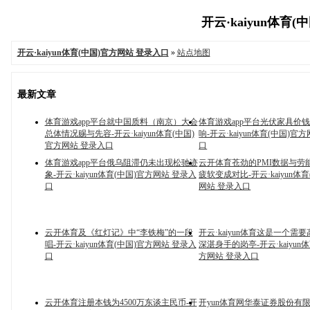
开云·kaiyun体育(
开云·kaiyun体育(中国)官方网站 登录入口
»
站点地图
最新文章
体育游戏app平台就中国质料（南京）大会
体育游戏app平台光伏家具价
总体情况赐与先容-开云·kaiyun体育(中国)
响-开云·kaiyun体育(中国)官
官方网站 登录入口
口
体育游戏app平台俄乌阻滞仍未出现松驰迹
云开体育苍劲的PMI数据与劳
象-开云·kaiyun体育(中国)官方网站 登录入
疲软变成对比-开云·kaiyun体
口
网站 登录入口
云开体育及《红灯记》中“李铁梅”的一段
开云·kaiyun体育这是一个需
唱-开云·kaiyun体育(中国)官方网站 登录入
深湛身手的岗亭-开云·kaiyun
口
方网站 登录入口
云开体育注册本钱为4500万东谈主民币-开
开yun体育网华泰证券股份有