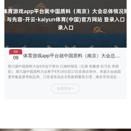
08
体育游戏app平台就中国质料（南京）大会总体情况赐与先容-开云·kaiyun体育(中国)官方网站 登录入口
09
第六届中国质料大会9月在宁举办 江南时报讯（记者 张雅倩 实习生 李耕
臣） 第六届中国质料大会将于9月16日至17日在南京举办。本届大会由国
度市集监督管制总局、江苏省东说念主民政府聚首主理，南京市东说念主
民政府经办。8月28日上昼，国度市集监督管制总局和江苏省东说念主民政
府举办新闻发布会，就中国质料（南京）大会总体情况赐与先容。 中国质
查看更多->
料大会是由我国主导打造的国际质料不异与调和平台，旨在鼓吹质料领域
国际调和，共享列国质料贬责训导，扩充先进质料管制循序和改进着力，
促进质料基础范例互联互通，推动高