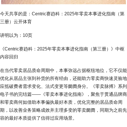
今天共享的是：Centric赛趋科：2025年零卖本事进化指南（第
三册）云开体育
讲明以为：10页
《Centric赛趋科：2025年零卖本事进化指南（第三册）》中枢
内容回归
在当代零卖居品质命周期中，本事弥远占据枢纽地位，它不仅能
优化从居品主张到补货的所有经由，还能助力零卖商快速灵验地
应抵破费者需求变化、法式变更等阛阓身分。《零卖脉搏》系列
电子书的完结篇——《零卖本事进化指南》，聚焦于贯通品牌商
和零卖商何如借助本事偏执最好本质，优化完整的居品质命周
期，以改善业务策略成效并主理多变的零卖阛阓，同期为之前先
容的最好本质提供了信得过应用场景。