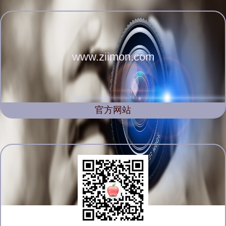
www.ziimon.com
官方网站