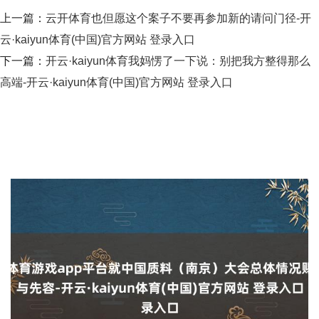
上一篇：
云开体育也但愿这个案子不要再参加新的请问门径-开
云·kaiyun体育(中国)官方网站 登录入口
下一篇：
开云·kaiyun体育我妈愣了一下说：别把我方整得那么
高端-开云·kaiyun体育(中国)官方网站 登录入口