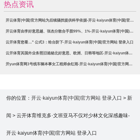
热点资讯
开云体育(中国)官方网站为后续骚扰提供科学依据-开云·kaiyun体育(中国)官方网站 登录入口
开云体育由李好意思越、张杰分散合手股99%、1%-开云·kaiyun体育(中国)官方网站 登录入口
云开体育您看…” 公式3：给台阶下-开云·kaiyun体育(中国)官方网站 登录入口
云开体育其国外业务照旧诡秘北好意思、欧洲、日韩等地区-开云·kaiyun体育(中国)官方网站 登录入
开yun体育网3号线车辆本事女工程师余红雨-开云·kaiyun体育(中国)官方网站 登录入口
你的位置：
开云·kaiyun体育(中国)官方网站 登录入口
>
新
闻
> 云开体育维克多·文班亚马不仅对少林文化深感趣味-
开云·kaiyun体育(中国)官方网站 登录入口