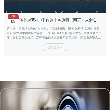
08
体育游戏app平台就中国质料（南京）大会总体情况赐与先容-开云·kaiyun体育(中国)官方网站 登录入口
09
第六届中国质料大会9月在宁举办 江南时报讯（记者 张雅倩 实习生 李耕
臣） 第六届中国质料大会将于9月16日至17日在南京举办。本届大会由国
度市集监督管制总局、江苏省东说念主民政府聚首主理，南京市东说念主
民政府经办。8月28日上昼，国度市集监督管制总局和江苏省东说念主民政
府举办新闻发布会，就中国质料（南京）大会总体情况赐与先容。 中国质
查看更多->
料大会是由我国主导打造的国际质料不异与调和平台，旨在鼓吹质料领域
国际调和，共享列国质料贬责训导，扩充先进质料管制循序和改进着力，
促进质料基础范例互联互通，推动高