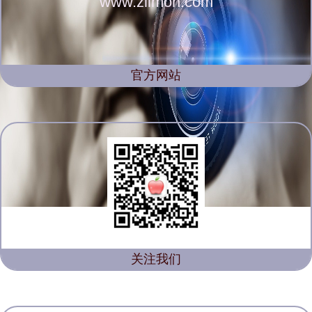
www.ziimon.com
官方网站
关注我们