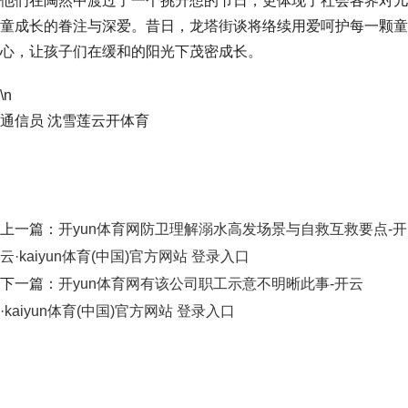
他们在陶然中渡过了一个挑升想的节日，更体现了社会各界对儿
童成长的眷注与深爱。昔日，龙塔街谈将络续用爱呵护每一颗童
心，让孩子们在缓和的阳光下茂密成长。
\n
通信员 沈雪莲云开体育
上一篇：
开yun体育网防卫理解溺水高发场景与自救互救要点-开
云·kaiyun体育(中国)官方网站 登录入口
下一篇：
开yun体育网有该公司职工示意不明晰此事-开云
·kaiyun体育(中国)官方网站 登录入口