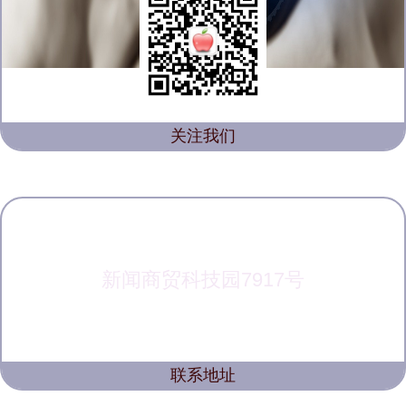
关注我们
新闻商贸科技园7917号
联系地址