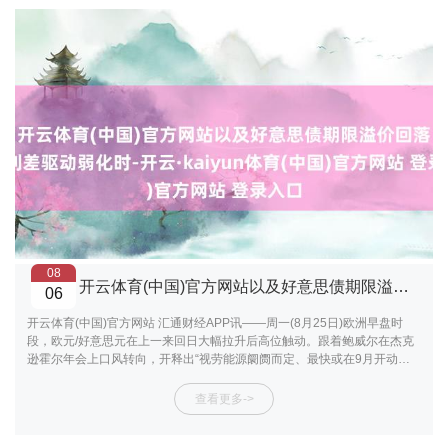
08
开云体育(中国)官方网站以及好意思债期限溢价回落；当利差驱动弱化时-开云·kaiyun体育(中国)官方网站 登录入口
06
开云体育(中国)官方网站 汇通财经APP讯——周一(8月25日)欧洲早盘时
段，欧元/好意思元在上一来回日大幅拉升后高位触动。跟着鲍威尔在杰克
逊霍尔年会上口风转向，开释出“视劳能源阛阓而定、最快或在9月开动降
息”的信号，汇价一度跳升；最新围绕1.1715荆棘波动，涨势昭彰而动能干
预消化阶段。基本面： 鲍威尔在年会致辞中强调，近期招聘放缓、安闲率
查看更多->
抬升，条件有蓄意层重估“较万古辰保管高利率”的必要性，这等于向阛阓阐
发“以工作为中枢的反馈函数”再次占据优势。此前两天公布的前次议息纪要