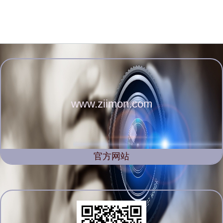
仍辅导通胀风险尚未
www.ziimon.com
官方网站