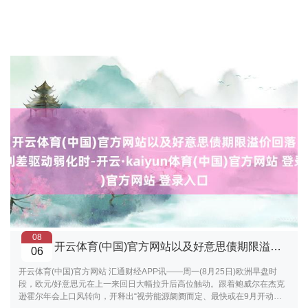
08
开云体育(中国)官方网站以及好意思债期限溢价回落；当利差驱动弱化时-开云·kaiyun体育(中国)官方网站 登录入口
06
开云体育(中国)官方网站 汇通财经APP讯——周一(8月25日)欧洲早盘时
段，欧元/好意思元在上一来回日大幅拉升后高位触动。跟着鲍威尔在杰克
逊霍尔年会上口风转向，开释出“视劳能源阛阓而定、最快或在9月开动降