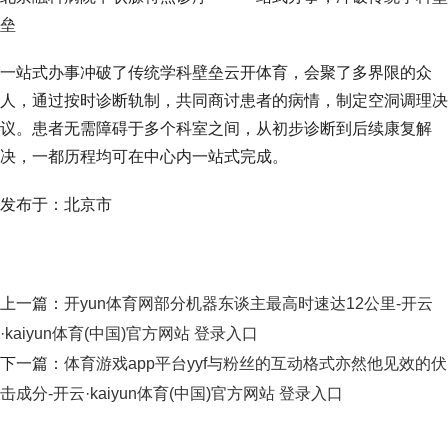
垒
一站式办事冲破了传统学科壁垒云开体育，会聚了多界限的众
人，通过按时诊断轨制，共同商讨患者的病情，制定空洞调理决
议。患者无需障碍于多个科室之间，从初步诊断到后续康复解
决，一都历程均可在中心内一站式完成。
发布于：北京市
上一篇：
开yun体育网部分机器东谈主最高时速达12公里-开云
·kaiyun体育(中国)官方网站 登录入口
下一篇：
体育游戏app平台yyf与粉丝的互动格式亦然他见效的伏
击成分-开云·kaiyun体育(中国)官方网站 登录入口