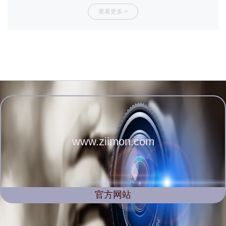
息”的信号，汇价一度跳升；最新围绕1.1715荆棘波动，涨势昭彰而动能干
预消化阶段。基本面： 鲍威尔在年会致辞中强调，近期招聘放缓、安闲率
查看更多->
抬升，条件有蓄意层重估“较万古辰保管高利率”的必要性，这等于向阛阓阐
发“以工作为中枢的反馈函数”再次占据优势。此前两天公布的前次议息纪要
仍辅导通胀风险尚未
www.ziimon.com
官方网站