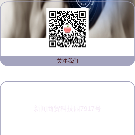
关注我们
新闻商贸科技园7917号