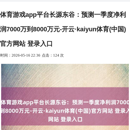
体育游戏app平台长源东谷：预测一季度净利
润7000万到8000万元-开云·kaiyun体育(中国)
官方网站 登录入口
时间：2026-05-16 22:36
点击：124 次