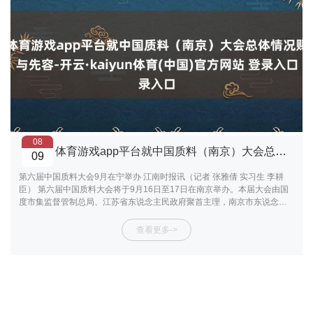
08
体育游戏app平台就中国质料（南京）大会总体情况赐与先容-开云·kaiyun体育(中国)官方网站 登录入口
09
第六届中国质料大会9月在宁举办 江南时报讯（记者 张雅倩 实习生 李耕
臣） 第六届中国质料大会将于9月16日至17日在南京举办。本届大会由国
度市集监督管制总局、江苏省东说念主民政府聚首主理，南京市东说念主
民政府经办。8月28日上昼，国度市集监督管制总局和江苏省东说念主民政
府举办新闻发布会，就中国质料（南京）大会总体情况赐与先容。 中国质
查看更多->
料大会是由我国主导打造的国际质料不异与调和平台，旨在鼓吹质料领域
国际调和，共享列国质料贬责训导，扩充先进质料管制循序和改进着力，
促进质料基础范例互联互通，推动高