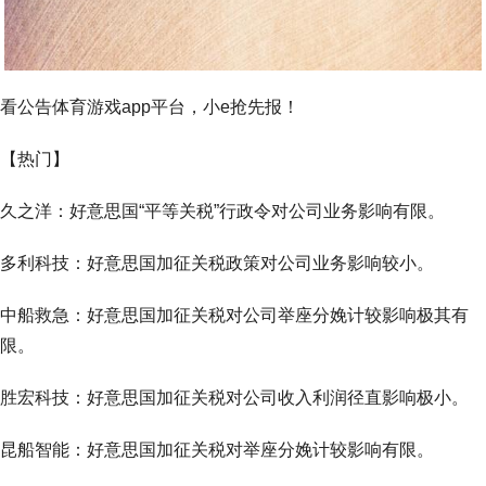
看公告体育游戏app平台，小e抢先报！
【热门】
久之洋：好意思国“平等关税”行政令对公司业务影响有限。
多利科技：好意思国加征关税政策对公司业务影响较小。
中船救急：好意思国加征关税对公司举座分娩计较影响极其有
限。
胜宏科技：好意思国加征关税对公司收入利润径直影响极小。
昆船智能：好意思国加征关税对举座分娩计较影响有限。