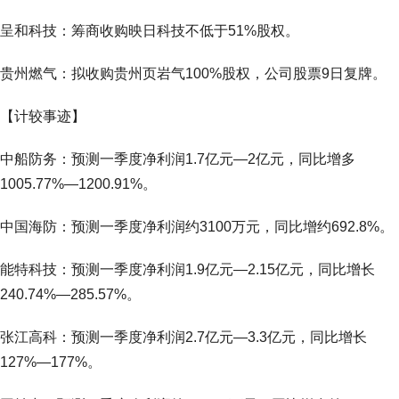
呈和科技：筹商收购映日科技不低于51%股权。
贵州燃气：拟收购贵州页岩气100%股权，公司股票9日复牌。
【计较事迹】
中船防务：预测一季度净利润1.7亿元—2亿元，同比增多
1005.77%—1200.91%。
中国海防：预测一季度净利润约3100万元，同比增约692.8%。
能特科技：预测一季度净利润1.9亿元—2.15亿元，同比增长
240.74%—285.57%。
张江高科：预测一季度净利润2.7亿元—3.3亿元，同比增长
127%—177%。