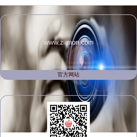
www.ziimon.com
官方网站