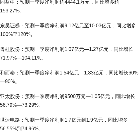
同益中：预测一季度净利润约4444.1万元，同比增多约
153.27%。
东吴证券：预测一季度净利润9.12亿元至10.03亿元，同比增多
100%至120%。
粤桂股份：预测一季度净利润1.07亿元—1.27亿元，同比增长
71.97%—104.11%。
和而泰：预测一季度净利润1.54亿元—1.83亿元，同比增长60%
—90%。
亚太股份：预测一季度净利润9500万元—1.05亿元，同比增长
56.79%—73.29%。
世运电路：预测一季度净利润1.7亿元到1.9亿元，同比增多
56.55%到74.96%。