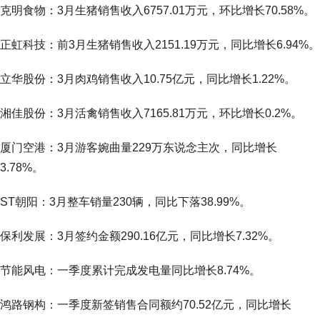
克明食物：3月生猪销售收入6757.01万元，环比增长70.58%。
正虹科技：前3月生猪销售收入2151.19万元，同比增长6.94%。
立华股份：3月肉鸡销售收入10.75亿元，同比增长1.22%。
湘佳股份：3月活禽销售收入7165.81万元，环比增长0.2%。
厦门空港：3月游客婉曲量229万东说念主次，同比增长
3.78%。
ST朝阳：3月整车销量230辆，同比下落38.99%。
保利发展：3月签约金额290.16亿元，同比增长7.32%。
节能风电：一季度累计完成发电量同比增长8.74%。
鸿路钢构：一季度新签销售合同额约70.52亿元，同比增长