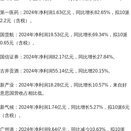
第一医药：2024年净利润1.63亿元，同比增长82.65%，拟10派
2.2元（含税）。
国货航：2024年净利润19.53亿元，同比增长69.34%，拟10派
0.65元（含税）。
国信证券：2024年净利润82.17亿元，同比增长27.84%。
古井贡酒：2024年净利润55.14亿元，同比增20.15%。
新产业：2024年净利润18.28亿元，同比增长10.57%，来自好
意思国营收占相比低。
新气候：2024年净利润1.74亿元，同比增长5.27%，拟10派6元
（含税）。
广州港：2024年净利润9.64亿元，同比减少10.63%，拟10派