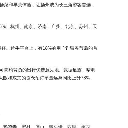
淮扬菜和早茶体验，让扬州成为长三角游客首选，
%，杭州、南京、济南、广州、北京、苏州、天
任。途牛平台上，有18%的用户诈骗春节后的首
可简约背负的出行优选意见地。数据显露，晴明
大阪和东京的货仓预订单量远离同比上升78%、
。
鸡鸣寺、宏村、庐山、鼋头渚、西湖、瘦西