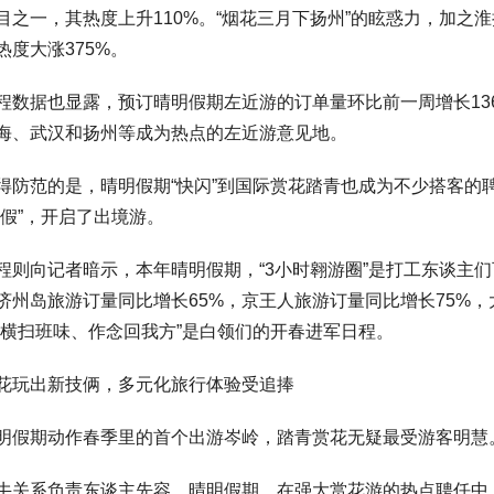
目之一，其热度上升110%。“烟花三月下扬州”的眩惑力，加之
热度大涨375%。
据也显露，预订晴明假期左近游的订单量环比前一周增长136
海、武汉和扬州等成为热点的左近游意见地。
范的是，晴明假期“快闪”到国际赏花踏青也成为不少搭客的聘
长假”，开启了出境游。
向记者暗示，本年晴明假期，“3小时翱游圈”是打工东谈主们
济州岛旅游订量同比增长65%，京王人旅游订量同比增长75%，
。“横扫班味、作念回我方”是白领们的开春进军日程。
出新技俩，多元化旅行体验受追捧
期动作春季里的首个出游岑岭，踏青赏花无疑最受游客明慧
系负责东谈主先容，晴明假期，在强大赏花游的热点聘任中，