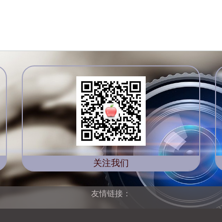
尔在年会致辞中强调，近期招聘放缓、安
CPI数据表示，中枢与全体通胀均同比
抬升，条件有蓄意层重估“较万古辰保管高
3.8%，高于阛阓预估。通胀捏续超预
”的必要性，这等于向阛阓阐发“以工作为
经济看成保捏彭胀，阛阓大齐以为英国
的反馈函数”再次占据优势。此前两天公布
年再次降息的可能性着落，至少在202
次议息纪要仍辅导通胀风险尚未
之前才有可能竣工计入下一
关注我们
友情链接：