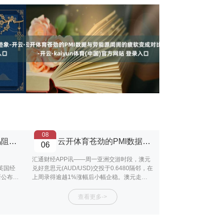
08
体育游戏app平台俄乌阻滞仍未出现松驰迹象-开云·kaiyun体育(中国)官方网站 登录入口
云开体育苍劲的PMI数据与劳能源阛阓的疲软变成对比-开云·kaiyun体育(中国)官方网站 登录入口
06
汇通财经APP讯——周一亚洲交游时段，澳元
列英国经
兑好意思元(AUD/USD)交投于0.6480隔邻，在
新公布的
上周录得逾越1%涨幅后小幅企稳。澳元走势
念主指数
的撑捏主要来自于好意思元走软，以及好意思
要成绩于行
联储计谋远景的移动。 好意思联储主席鲍威尔
查看更多->
了阛阓
在杰克逊霍尔酌量会上示意：“服务阛阓风险正
国7月
在高涨，但通胀已经恐吓，计谋决定尚未最终