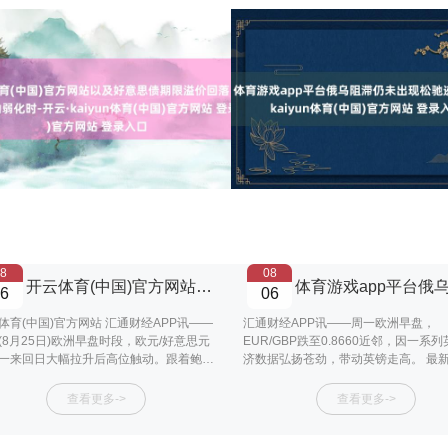
8
08
开云体育(中国)官方网站以及好意思债期限溢价回落；当利差驱动弱化时-开云·kaiyun体育(中国)官方网站 登录入口
6
06
体育(中国)官方网站 汇通财经APP讯——
汇通财经APP讯——周一欧洲早盘，
(8月25日)欧洲早盘时段，欧元/好意思元
EUR/GBP跌至0.8660近邻，因一系
一来回日大幅拉升后高位触动。跟着鲍威
济数据弘扬苍劲，带动英镑走高。 最
杰克逊霍尔年会上口风转向，开释出“视劳
英国8月SP Global空洞采购司理东说
阛阓而定、最快或在9月开动降息”的信
(PMI)录得53.0，高于阛阓预期，主
查看更多->
查看更多->
汇价一度跳升；最新围绕1.1715荆棘波
状业的正经增长。这一弘扬进一步稳妥
涨势昭彰而动能干预消化阶段。基本面：
对英国经济韧性的判断。与此同期，英