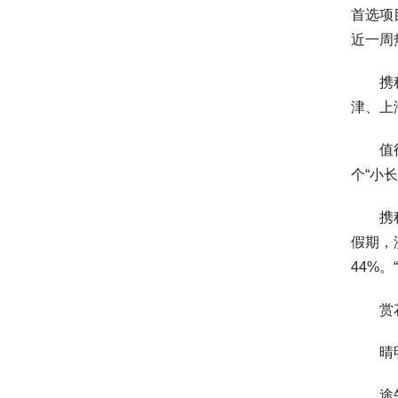
首选项
近一周
携程数
津、上
值得防
个“小
携程则
假期，
44%
赏花玩
晴明假
途牛关