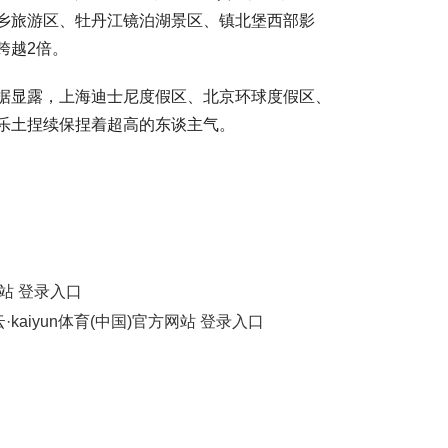
乡旅游区、牡丹江镜泊湖景区、镇北堡西部影
跨越2倍。
显露，上海迪士尼度假区、北京环球度假区、
乐土捏续保捏着超高的东谈主气。
网站 登录入口
aiyun体育(中国)官方网站 登录入口