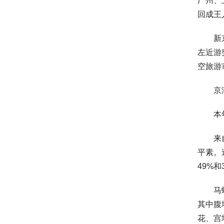
广州、
回成王
新京报
左近游
空旅游
京津冀
本年晴
来自去
平素。
49%
马蜂窝
其中腹
花、宫