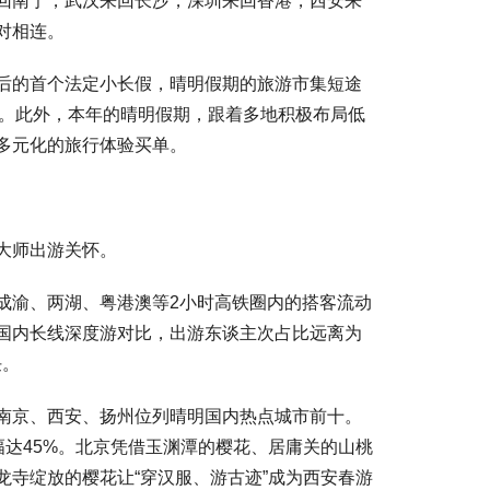
回南宁，武汉来回长沙，深圳来回香港，西安来
对相连。
的首个法定小长假，晴明假期的旅游市集短途
玩。此外，本年的晴明假期，跟着多地积极布局低
多元化的旅行体验买单。
大师出游关怀。
渝、两湖、粤港澳等2小时高铁圈内的搭客流动
国内长线深度游对比，出游东谈主次占比远离为
任。
京、西安、扬州位列晴明国内热点城市前十。
幅达45%。北京凭借玉渊潭的樱花、居庸关的山桃
寺绽放的樱花让“穿汉服、游古迹”成为西安春游