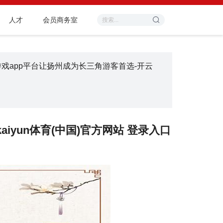
人才
会员商务室
游戏app平台让扬州成为长三角游客首选-开云
iyun体育(中国)官方网站 登录入口