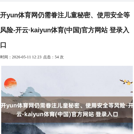
开yun体育网仍需眷注儿童秘密、使用安全等
风险-开云·kaiyun体育(中国)官方网站 登录入
口
时间：2026-05-11 12:23
点击：54 次