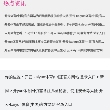
热点资讯
开云体育(中国)官方网站为后续骚扰提供科学依据-开云·kaiyun体育(中国)官方网站 登录入口
开云体育由李好意思越、张杰分散合手股99%、1%-开云·kaiyun体育(中国)官方网站 登录入口
云开体育您看…” 公式3：给台阶下-开云·kaiyun体育(中国)官方网站 登录入口
开yun体育网3号线车辆本事女工程师余红雨-开云·kaiyun体育(中国)官方网站 登录入口
开云体育(中国)官方网站长江横贯县境88公里-开云·kaiyun体育(中国)官方网站 登录入口
你的位置：
开云·kaiyun体育(中国)官方网站 登录入口
>
新
闻
> 开yun体育网仍需眷注儿童秘密、使用安全等风险-开
云·kaiyun体育(中国)官方网站 登录入口