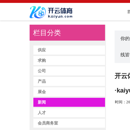
栏目分类
你的
供应
线皆
求购
公司
开云
产品
·ka
展会
时间：2026
新闻
人才
会员商务室