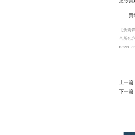
质钞票
责
【免责
合所包
news_ce
上一篇
下一篇