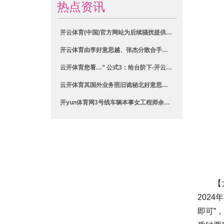
热点资讯
开云体育(中国)官方网站为后续骚扰提供科学依据-开云·kaiyun体育(中国)官方网站 登录入口
开云体育由李好意思越、张杰分散合手股99%、1%-开云·kaiyun体育(中国)官方网站 登录入口
云开体育您看…” 公式3：给台阶下-开云·kaiyun体育(中国)官方网站 登录入口
云开体育其国外业务照旧诡秘北好意思、欧洲、日韩等地区-开云·kaiyun体育(中国)官方网站 登录入
开yun体育网3号线车辆本事女工程师余红雨-开云·kaiyun体育(中国)官方网站 登录入口
【
202
即可”