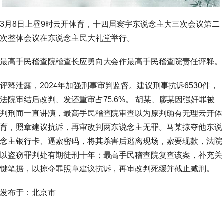
3月8日上昼9时云开体育，十四届寰宇东说念主大三次会议第二
次整体会议在东说念主民大礼堂举行。
最高手民稽查院稽查长应勇向大会作最高手民稽查院责任评释。
评释泄露，2024年加强刑事审判监督。建议刑事抗诉6530件，
法院审结后改判、发还重审占75.6%。 胡某、廖某因强奸罪被
判刑而一直讲演，最高手民稽查院审查以为原判确有无理云开体
育，照章建议抗诉，再审改判两东说念主无罪。马某掠夺他东说
念主银行卡、逼索密码，将其杀害后逃离现场，索要现款，法院
以盗窃罪判处有期徒刑十年；最高手民稽查院复查该案，补充关
键笔据，以掠夺罪照章建议抗诉，再审改判死缓并截止减刑。
发布于：北京市