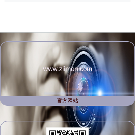
国际调和，共享列国质料贬责训导，扩充先进质料管制循序和改进着力，
促进质料基础范例互联互通，推动高
www.ziimon.com
官方网站