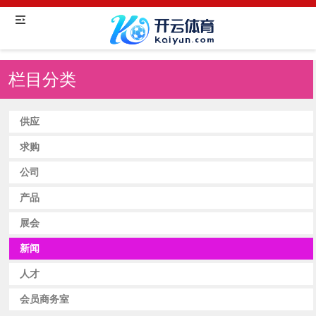
栏目分类
供应
求购
公司
产品
展会
新闻
人才
会员商务室